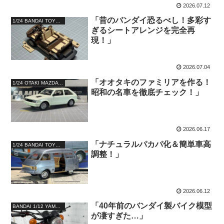
2026.07.12
「昔のバンダイ恐るべし！多彩す
1/24 BANDAI TOYOTA TOWNACE WAGON 1800 GRANDEXTRA
ぎるシートアレンジを完全再
現！」
2026.07.04
「オオタキのファミリアを作る！
1/24 OTAKI MAZDA FAMILIA XG SPECIAL
昭和の名車を徹底チェック！」
2026.06.17
「ナチュラルパカパ化＆簡単車高
1/24 BANDAI TOYOTA TOWNACE WAGON 1800 GRANDEXTRA
調整！」
2026.06.12
「40年前のバンダイ製バイク模型
BANDAI 1/12 YAMAHA XT250
が凄すぎた…」