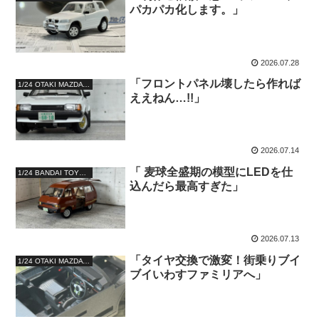
パカパカ化します。」
2026.07.28
「フロントパネル壊したら作れば
1/24 OTAKI MAZDA FAMILIA XG SPECIAL
ええねん…!!」
2026.07.14
「 麦球全盛期の模型にLEDを仕
1/24 BANDAI TOYOTA TOWNACE WAGON 1800 GRANDEXTRA
込んだら最高すぎた」
2026.07.13
「タイヤ交換で激変！街乗りブイ
1/24 OTAKI MAZDA FAMILIA XG SPECIAL
ブイいわすファミリアへ」