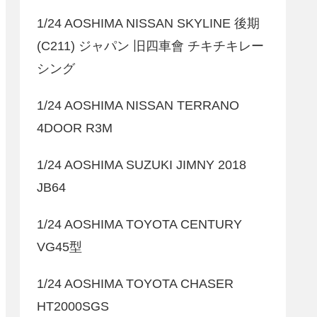
1/24 AOSHIMA NISSAN SKYLINE 後期
(C211) ジャパン 旧四車會 チキチキレー
シング
1/24 AOSHIMA NISSAN TERRANO
4DOOR R3M
1/24 AOSHIMA SUZUKI JIMNY 2018
JB64
1/24 AOSHIMA TOYOTA CENTURY
VG45型
1/24 AOSHIMA TOYOTA CHASER
HT2000SGS