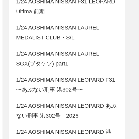
1/24 AOSHIMA NISSAN F31 LEOPARD
Ultima 前期
1/24 AOSHIMA NISSAN LAUREL
MEDALIST CLUB・S/L
1/24 AOSHIMA NISSAN LAUREL
SGX(ブタケツ) part1
1/24 AOSHIMA NISSAN LEOPARD F31
〜あぶない刑事 港302号〜
1/24 AOSHIMA NISSAN LEOPARD あぶ
ない刑事 港302号 2026
1/24 AOSHIMA NISSAN LEOPARD 港