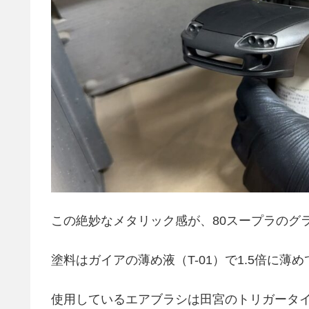
この絶妙なメタリック感が、80スープラのグ
塗料はガイアの薄め液（T-01）で1.5倍に
使用しているエアブラシは田宮のトリガータイ