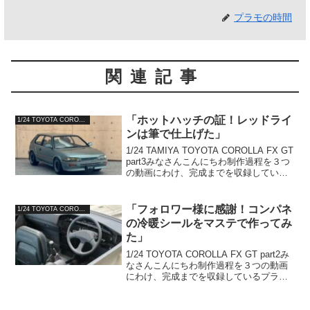
プラモの時間
関連記事
「ホットハッチの証！レッドライ
1/24 TOYOTA COROLLA FX GT
ンは筆で仕上げた」
1/24 TAMIYA TOYOTA COROLLA FX GT
part3みなさんこんにちわ制作過程を３つ
の動画にわけ、完成までを収録している
プラモの時間へようこそ今回の動画はカ
ローラFXの完成までをお届け致しますま
ずはクリア塗装からクリ...
「フォロワー様に感謝！コンパネ
1/24 TOYOTA COROLLA FX GT
の冷暖シールをマステで作ってみ
た」
1/24 TOYOTA COROLLA FX GT part2み
なさんこんにちわ制作過程を３つの動画
にわけ、完成までを収録しているプラモ
の時間へようこそ今回はボディ塗装から
インテリア完成までを収録しましたの
で、よろしければご覧くださいまずは...