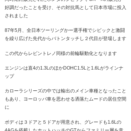
好調だったことを受け、その対抗馬として日本市場に投入
されました
87年5月、全日本ツーリングかー選手権でシビックと激闘
を繰り広げた先代からバトンタッチし２代目が登場します
この代からレビントレノ同様の前輪駆動化となります
エンジンは直4の1.3LのほかDOHC1.5Lと1.6Lがラインナ
ップ
カローラシリーズの中では輸出のメイン車種となったこと
もあり、ヨーロッパ車を思わせる洒落たムードの居住空間
に
ボディは３ドアと５ドアが用意され、グレードも1.6Lの
4AGを搭載したホットハッチのGTからファミリー層を意