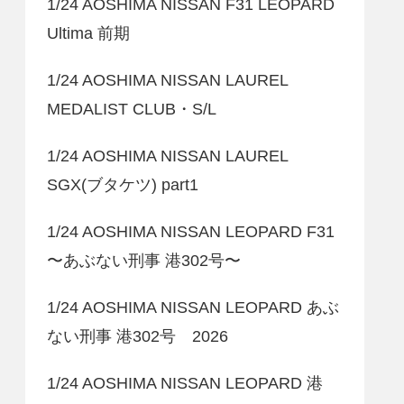
1/24 AOSHIMA NISSAN F31 LEOPARD
Ultima 前期
1/24 AOSHIMA NISSAN LAUREL
MEDALIST CLUB・S/L
1/24 AOSHIMA NISSAN LAUREL
SGX(ブタケツ) part1
1/24 AOSHIMA NISSAN LEOPARD F31
〜あぶない刑事 港302号〜
1/24 AOSHIMA NISSAN LEOPARD あぶ
ない刑事 港302号 2026
1/24 AOSHIMA NISSAN LEOPARD 港