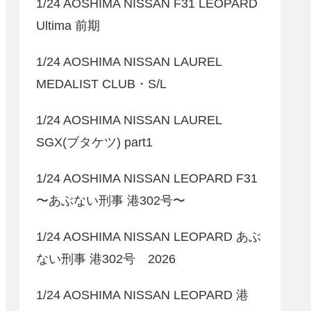
1/24 AOSHIMA NISSAN F31 LEOPARD
Ultima 前期
1/24 AOSHIMA NISSAN LAUREL
MEDALIST CLUB・S/L
1/24 AOSHIMA NISSAN LAUREL
SGX(ブタケツ) part1
1/24 AOSHIMA NISSAN LEOPARD F31
〜あぶない刑事 港302号〜
1/24 AOSHIMA NISSAN LEOPARD あぶ
ない刑事 港302号 2026
1/24 AOSHIMA NISSAN LEOPARD 港