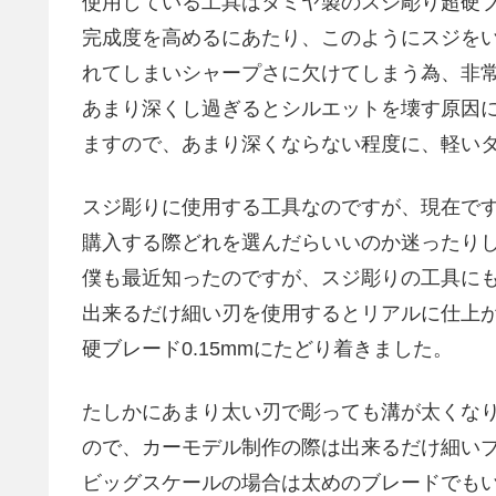
使用している工具はタミヤ製のスジ彫り超硬ブレ
完成度を高めるにあたり、このようにスジを
れてしまいシャープさに欠けてしまう為、非
あまり深くし過ぎるとシルエットを壊す原因
ますので、あまり深くならない程度に、軽い
スジ彫りに使用する工具なのですが、現在で
購入する際どれを選んだらいいのか迷ったり
僕も最近知ったのですが、スジ彫りの工具に
出来るだけ細い刃を使用するとリアルに仕上
硬ブレード0.15mmにたどり着きました。
たしかにあまり太い刃で彫っても溝が太くな
ので、カーモデル制作の際は出来るだけ細い
ビッグスケールの場合は太めのブレードでも