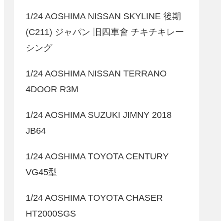
1/24 AOSHIMA NISSAN SKYLINE 後期
(C211) ジャパン 旧四車會 チキチキレー
シング
1/24 AOSHIMA NISSAN TERRANO
4DOOR R3M
1/24 AOSHIMA SUZUKI JIMNY 2018
JB64
1/24 AOSHIMA TOYOTA CENTURY
VG45型
1/24 AOSHIMA TOYOTA CHASER
HT2000SGS