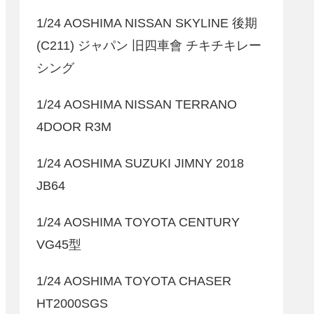
1/24 AOSHIMA NISSAN SKYLINE 後期
(C211) ジャパン 旧四車會 チキチキレー
シング
1/24 AOSHIMA NISSAN TERRANO
4DOOR R3M
1/24 AOSHIMA SUZUKI JIMNY 2018
JB64
1/24 AOSHIMA TOYOTA CENTURY
VG45型
1/24 AOSHIMA TOYOTA CHASER
HT2000SGS