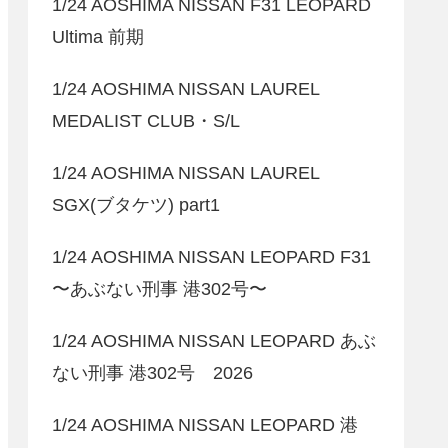
1/24 AOSHIMA NISSAN F31 LEOPARD
Ultima 前期
1/24 AOSHIMA NISSAN LAUREL
MEDALIST CLUB・S/L
1/24 AOSHIMA NISSAN LAUREL
SGX(ブタケツ) part1
1/24 AOSHIMA NISSAN LEOPARD F31
〜あぶない刑事 港302号〜
1/24 AOSHIMA NISSAN LEOPARD あぶ
ない刑事 港302号 2026
1/24 AOSHIMA NISSAN LEOPARD 港