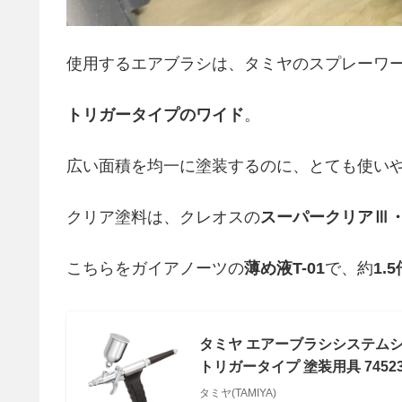
使用するエアブラシは、タミヤのスプレーワ
トリガータイプのワイド
。
広い面積を均一に塗装するのに、とても使い
クリア塗料は、クレオスの
スーパークリア
Ⅲ
こちらをガイアノーツの
薄め液
T-01
で、約
1.5
タミヤ エアーブラシシステムシリ
トリガータイプ 塗装用具 7452
タミヤ(TAMIYA)