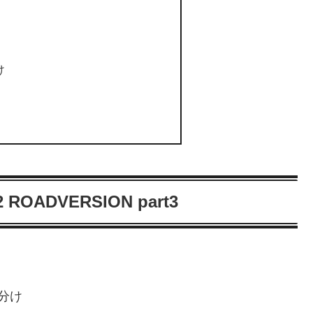
け
2 ROADVERSION part3
分け