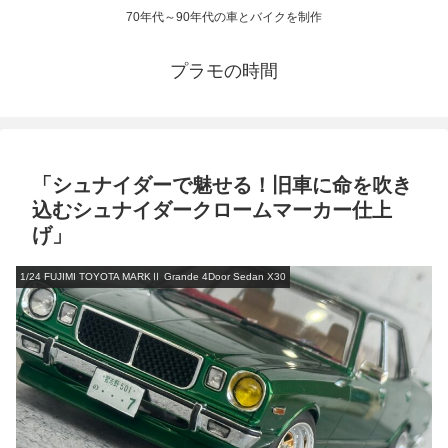
70年代～90年代の車とバイクを制作
プラモの時間
「シュナイダーで魅せる！旧車に命を吹き
込むシュナイダークロームマーカー仕上
げ」
1/24 FUJIMI TOYOTA MARKⅡ Grande 4Door Sedan X30